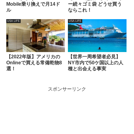
Mobile乗り換えで月14ド
ー続々ゴミ袋 どうせ買う
ル
ならこれ！
USA LIFE
USA LIFE
【2022年版】アメリカの
【世界一周希望者必見】
Onlineで買える常備乾物8
NY市内で50ケ国以上の人
選！
種と出会える事実
スポンサーリンク