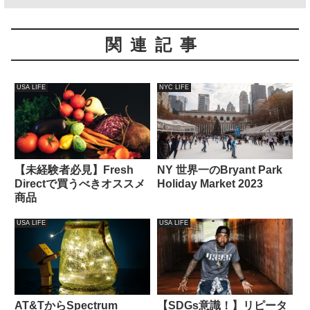
関連記事
USA LIFE
NYC LIFE
【未経験者必見】Fresh
NY 世界一のBryant Park
Directで買うべきオススメ
Holiday Market 2023
商品
USA LIFE
USA LIFE
AT&TからSpectrum
【SDGs意識！】リピータ