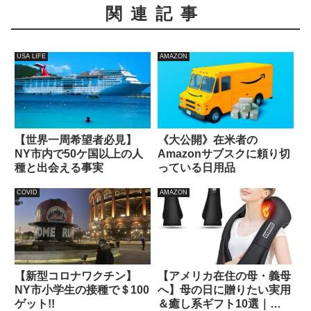
関連記事
USA LIFE
AMAZON
【世界一周希望者必見】
《大公開》在米者の
NY市内で50ケ国以上の人
Amazonサブスクに頼り切
種と出会える事実
っている日用品
COVID
AMAZON
【新型コロナワクチン】
【アメリカ在住の母・義母
NY市小学生の接種で＄100
へ】母の日に贈りたい実用
ゲット!!
＆癒し系ギフト10選｜