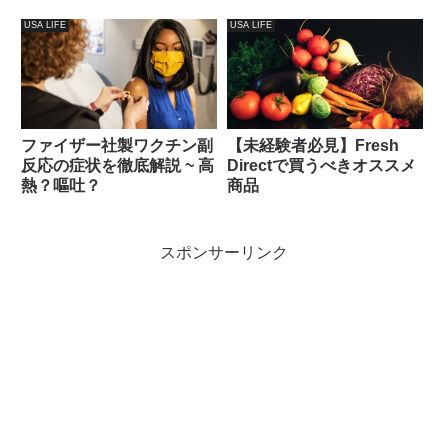
Amazonで買えるおすすめ
USA LIFE
USA LIFE
まとめ【2025年版】
ファイザー社製ワクチン副
【未経験者必見】Fresh
反応の症状を徹底解説 ~ 高
Directで買うべきオススメ
熱？嘔吐？
商品
スポンサーリンク