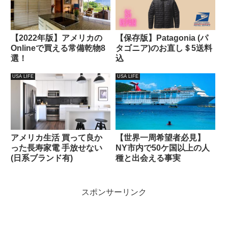
【2022年版】アメリカの
【保存版】Patagonia (パ
Onlineで買える常備乾物8
タゴニア)のお直し＄5送料
選！
込
USA LIFE
USA LIFE
アメリカ生活 買って良か
【世界一周希望者必見】
った長寿家電 手放せない
NY市内で50ケ国以上の人
(日系ブランド有)
種と出会える事実
スポンサーリンク