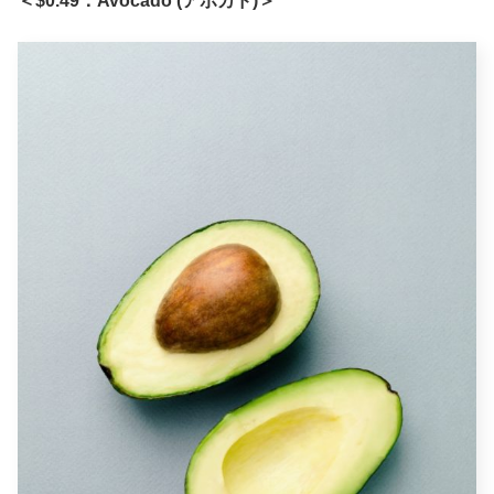
＜$0.49：Avocado (アボカド)＞