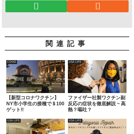
関連記事
COVID
USA LIFE
【新型コロナワクチン】
ファイザー社製ワクチン副
NY市小学生の接種で＄100
反応の症状を徹底解説 ~ 高
ゲット!!
熱？嘔吐？
USA LIFE
USA LIFE