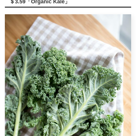
＄3.59「Organic Kale」