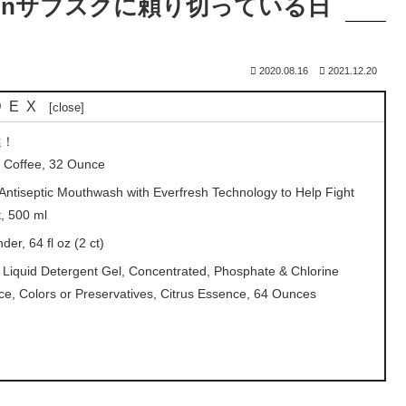
onサブスクに頼り切っている日
2020.08.16
2021.12.20
DEX
選！
Coffee, 32 Ounce
septic Mouthwash with Everfresh Technology to Help Fight
t, 500 ml
, 64 fl oz (2 ct)
uid Detergent Gel, Concentrated, Phosphate & Chlorine
ance, Colors or Preservatives, Citrus Essence, 64 Ounces